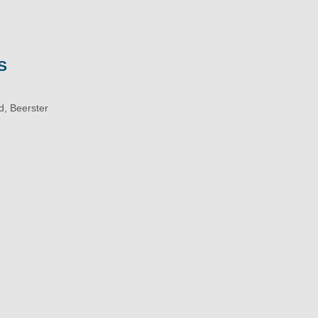
S
d, Beerster