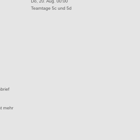
Do, 20. Aug. 00:00
Teamtage 5c und 5d
brief
ht mehr