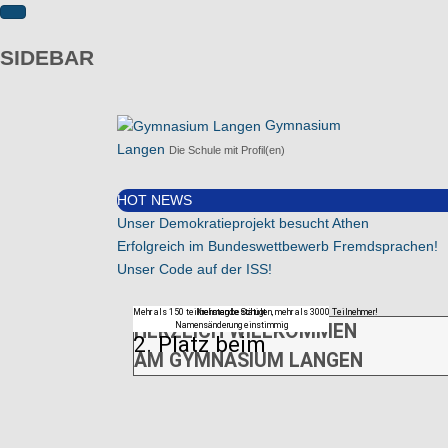
SIDEBAR
Gymnasium
Langen
Die Schule mit Profil(en)
HOT NEWS
Unser Demokratieprojekt besucht Athen
Erfolgreich im Bundeswettbewerb Fremdsprachen!
Unser Code auf der ISS!
Mehr als 150 teilnehmende Schulen, mehr als 3000 Teilnehmer!
Kreistag bestätigt
Namensänderung einstimmig
HERZLICH WILLKOMMEN
2. Platz beim
AM GYMNASIUM LANGEN