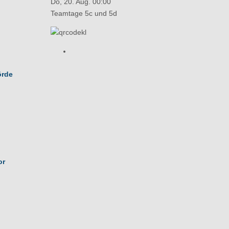
Do, 20. Aug. 00:00
Teamtage 5c und 5d
örde
or