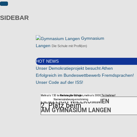
SIDEBAR
Gymnasium
Langen
Die Schule mit Profil(en)
HOT NEWS
Unser Demokratieprojekt besucht Athen
Erfolgreich im Bundeswettbewerb Fremdsprachen!
Unser Code auf der ISS!
Mehr als 150 teilnehmende Schulen, mehr als 3000 Teilnehmer!
Kreistag bestätigt
Namensänderung einstimmig
HERZLICH WILLKOMMEN
2. Platz beim
AM GYMNASIUM LANGEN