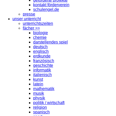
geförderte projekte
kontakt förderverein
schulengel.de
presse
unser unterricht
unterrichtszeiten
fächer >>
biologie
chemie
darstellendes spiel
deutsch
englisch
erdkunde
französisch
geschichte
informatik
italienisch
kunst
latein
mathematik
musik
physik
politik / wirtschaft
religion
spanisch