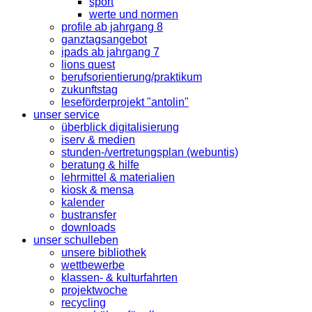
sport
werte und normen
profile ab jahrgang 8
ganztagsangebot
ipads ab jahrgang 7
lions quest
berufsorientierung/praktikum
zukunftstag
leseförderprojekt "antolin"
unser service
überblick digitalisierung
iserv & medien
stunden-/vertretungsplan (webuntis)
beratung & hilfe
lehrmittel & materialien
kiosk & mensa
kalender
bustransfer
downloads
unser schulleben
unsere bibliothek
wettbewerbe
klassen- & kulturfahrten
projektwoche
recycling