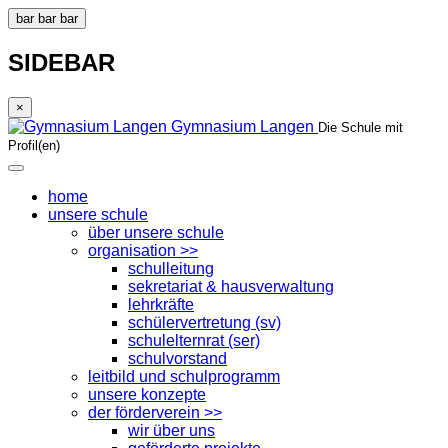
bar
bar
bar
SIDEBAR
×
Gymnasium Langen
Die Schule mit
Profil(en)
home
unsere schule
über unsere schule
organisation >>
schulleitung
sekretariat & hausverwaltung
lehrkräfte
schülervertretung (sv)
schulelternrat (ser)
schulvorstand
leitbild und schulprogramm
unsere konzepte
der förderverein >>
wir über uns