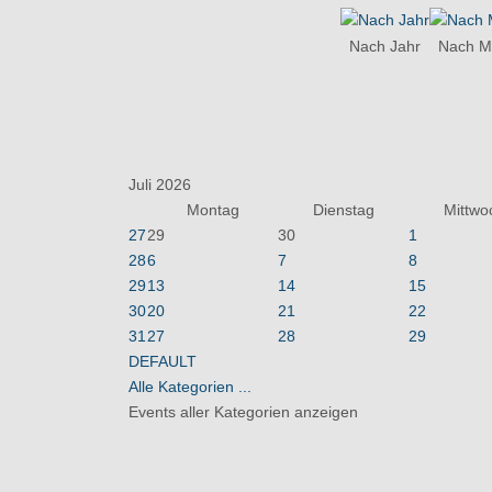
Nach Jahr
Nach M
Juli 2026
Montag
Dienstag
Mittwo
27
29
30
1
28
6
7
8
29
13
14
15
30
20
21
22
31
27
28
29
DEFAULT
Alle Kategorien ...
Events aller Kategorien anzeigen