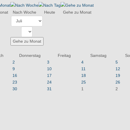
onat
Nach Woche
Heute
Gehe zu Monat
Gehe zu Monat
ch
Donnerstag
Freitag
Samstag
So
2
3
4
5
9
10
11
12
16
17
18
19
23
24
25
26
30
31
1
2