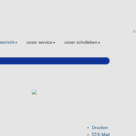
×
terricht
unser service
unser schulleben
Drucken
E-Mail