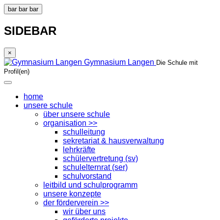
bar
bar
bar
SIDEBAR
×
Gymnasium Langen
Die Schule mit
Profil(en)
home
unsere schule
über unsere schule
organisation >>
schulleitung
sekretariat & hausverwaltung
lehrkräfte
schülervertretung (sv)
schulelternrat (ser)
schulvorstand
leitbild und schulprogramm
unsere konzepte
der förderverein >>
wir über uns