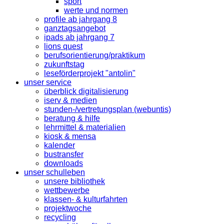
sport
werte und normen
profile ab jahrgang 8
ganztagsangebot
ipads ab jahrgang 7
lions quest
berufsorientierung/praktikum
zukunftstag
leseförderprojekt "antolin"
unser service
überblick digitalisierung
iserv & medien
stunden-/vertretungsplan (webuntis)
beratung & hilfe
lehrmittel & materialien
kiosk & mensa
kalender
bustransfer
downloads
unser schulleben
unsere bibliothek
wettbewerbe
klassen- & kulturfahrten
projektwoche
recycling