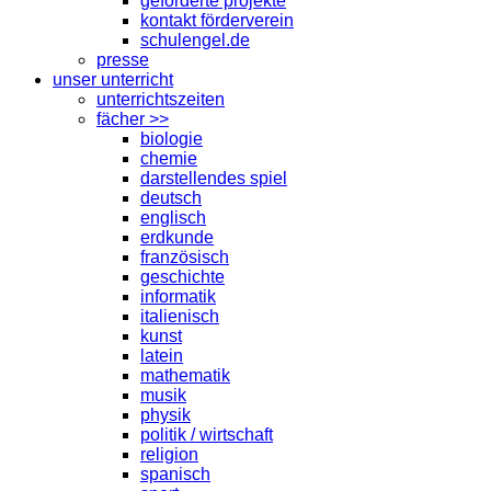
geförderte projekte
kontakt förderverein
schulengel.de
presse
unser unterricht
unterrichtszeiten
fächer >>
biologie
chemie
darstellendes spiel
deutsch
englisch
erdkunde
französisch
geschichte
informatik
italienisch
kunst
latein
mathematik
musik
physik
politik / wirtschaft
religion
spanisch